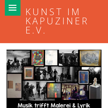
PRIMARY MENU
KUNST IM
KAPUZINER
E.V.