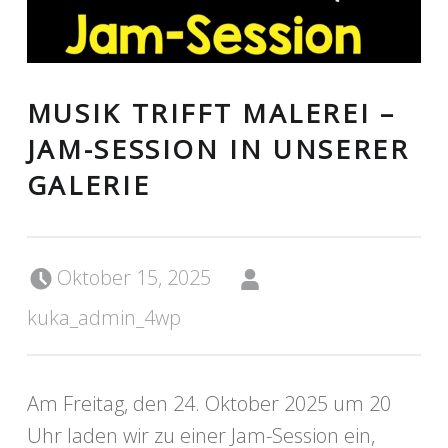
MUSIK TRIFFT MALEREI –
JAM-SESSION IN UNSERER
GALERIE
Posted on:
Written by:
Oktober 15, 2025
kuka_admin_4wp
Am Freitag, den 24. Oktober 2025 um 20
Uhr laden wir zu einer Jam-Session ein,