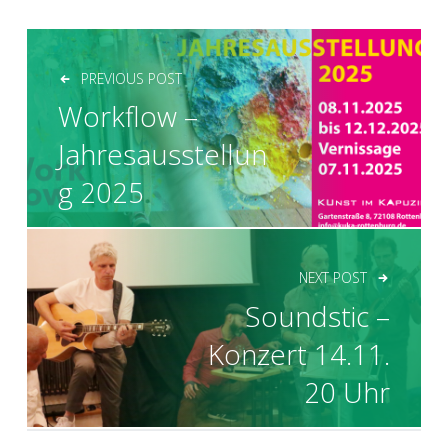
BEITRAGSNAVIGATION
PREVIOUS POST
Workflow –
Jahresausstellun
g 2025
NEXT POST
Soundstic –
Konzert 14.11.
20 Uhr