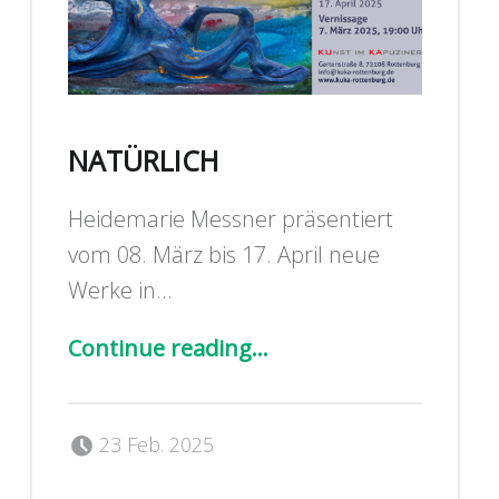
NATÜRLICH
Heidemarie Messner präsentiert
vom 08. März bis 17. April neue
Werke in…
“Natürlich”
Continue reading
…
Posted on:
Written by:
kuka_admin_4wp
23 Feb. 2025