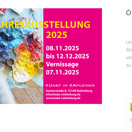
S
Ö
Un
Ro
vo
zu