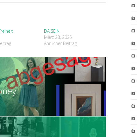
Freiheit
DA SEIN
1
März 28, 2025
eitrag
Ähnlicher Beitrag
ION
oney