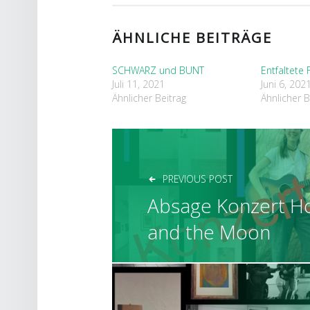
ÄHNLICHE BEITRÄGE
SCHWARZ und BUNT
Entfaltete 
Juli 11, 2021
Juni 6, 202
Ähnlicher Beitrag
Ähnlicher B
BEITRAGSNAVIGAT
PREVIOUS POST
Absage Konzert H
and the Moon