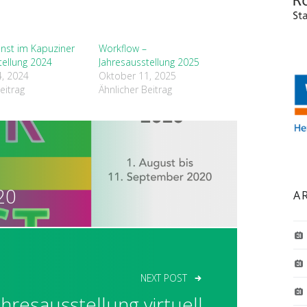
unst im Kapuziner
Workflow –
tellung 2024
Jahresausstellung 2025
, 2024
Oktober 11, 2025
eitrag
Ähnlicher Beitrag
ION
20
A
NEXT POST
ahresausstellung virtuell