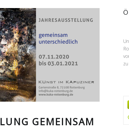
S
Ö
Un
Ro
vo
zu
LLUNG GEMEINSAM