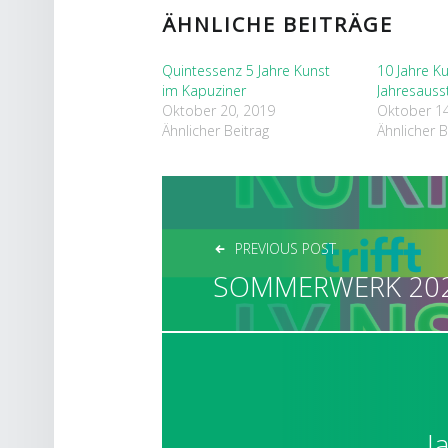
ÄHNLICHE BEITRÄGE
Quintessenz 5 Jahre Kunst
10 Jahre K
im Kapuziner
Jahresauss
Oktober 20, 2019
Oktober 14
Ähnlicher Beitrag
Ähnlicher B
BEITRAGSNAVIGAT
PREVIOUS POST
SOMMERWERK 20
J