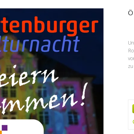
S
Ö
Un
Ro
vo
zu