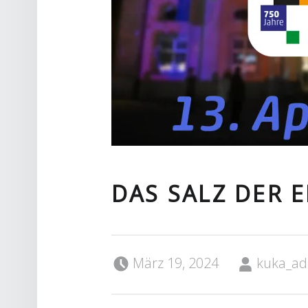
DAS SALZ DER 
Posted on:
Written by:
März 19, 2024
kuka_a