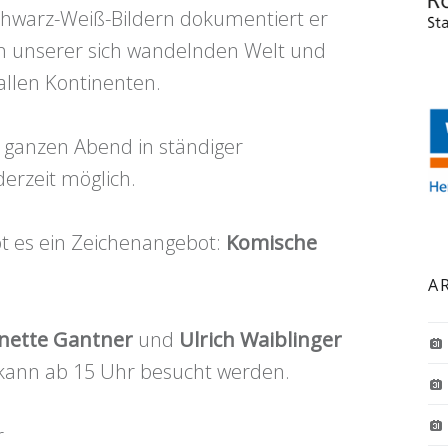
chwarz-Weiß-Bildern dokumentiert er
en unserer sich wandelnden Welt und
allen Kontinenten.
n ganzen Abend in ständiger
derzeit möglich.
bt es ein Zeichenangebot:
Komische
A
nette Gantner
und
Ulrich Waiblinger
ie kann ab 15 Uhr besucht werden.
r