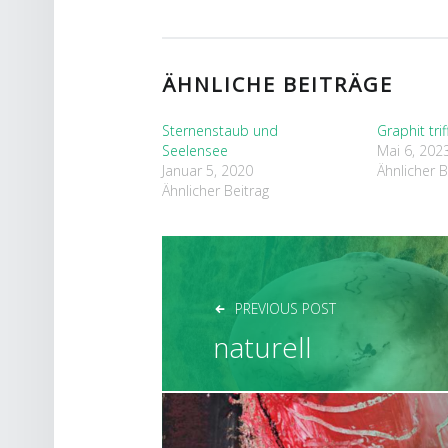
ÄHNLICHE BEITRÄGE
Sternenstaub und
Graphit tri
Seelensee
Mai 6, 202
Januar 5, 2020
Ähnlicher B
Ähnlicher Beitrag
BEITRAGSNAVIGAT
PREVIOUS POST
naturell