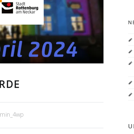
N
ERDE
dmin_4wp
U