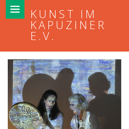
PRIMARY MENU
KUNST IM
KAPUZINER
E.V.