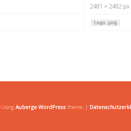
2481 × 2482 px
logo.png
|
Using
Auberge
WordPress
theme.
|
Datenschutzerk