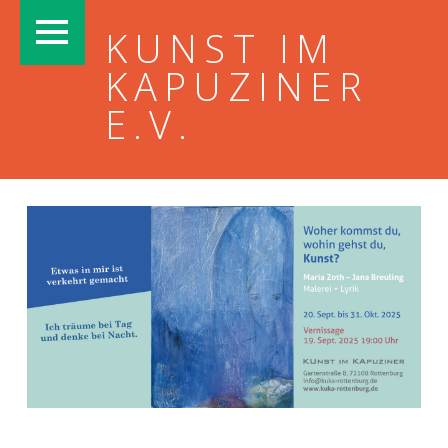
PRIMARY MENU
KUNST IM
KAPUZINER
E.V.