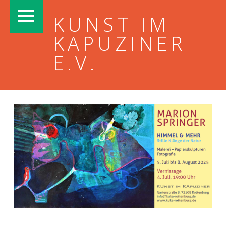
PRIMARY MENU
KUNST IM
KAPUZINER
E.V.