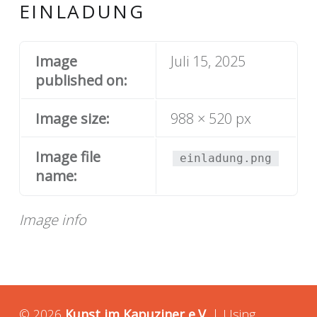
EINLADUNG
Image
Juli 15, 2025
published on:
Image size:
988 × 520 px
Image file
einladung.png
name:
Image info
© 2026
Kunst im Kapuziner e.V.
|
Using