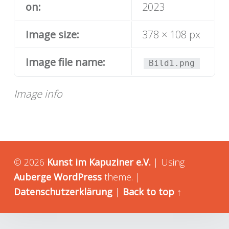
on:
2023
Image size:
378 × 108 px
Image file name:
Bild1.png
Image info
© 2026
Kunst im Kapuziner e.V.
|
Using
Auberge
WordPress
theme.
|
Datenschutzerklärung
|
Back to top ↑