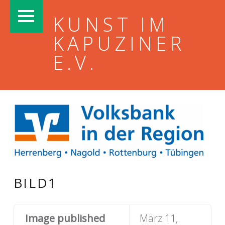
PRIMARY MENU
KUNST IM
KAPUZINER
E.V.
BILD1
Image published
März 11,